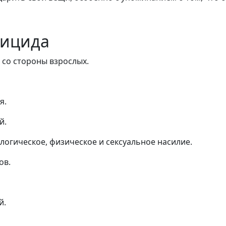
уицида
со стороны взрослых.
я.
й.
логическое, физическое и сексуальное насилие.
ов.
й.