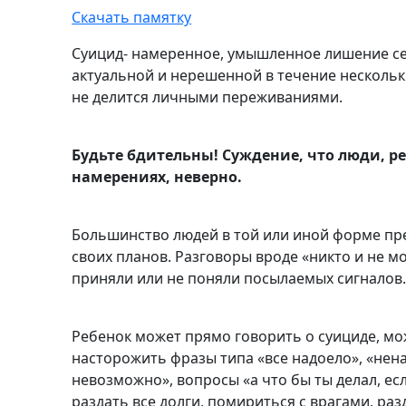
Скачать памятку
Суицид- намеренное, умышленное лишение себ
актуальной и нерешенной в течение нескольки
не делится личными переживаниями.
Будьте бдительны! Суждение, что люди, р
намерениях, неверно.
Большинство людей в той или иной форме пр
своих планов. Разговоры вроде «никто и не 
приняли или не поняли посылаемых сигналов
Ребенок может прямо говорить о суициде, мо
насторожить фразы типа «все надоело», «ненав
невозможно», вопросы «а что бы ты делал, ес
раздать все долги, помириться с врагами, ра