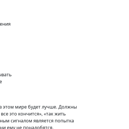
жения
ывать
е
 в этом мире будет лучше. Должны
все это кончится», «так жить
ожным сигналом является попытка
они ему не понадобятся.