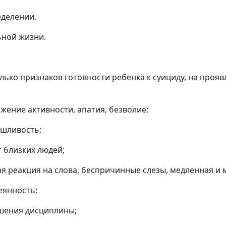
еделении.
ьной жизни.
ко признаков готовности ребенка к суициду, на проявле
жение активности, апатия, безволие;
яшливость;
т близких людей;
ая реакция на слова, беспричинные слезы, медленная и
еянность;
ушения дисциплины;