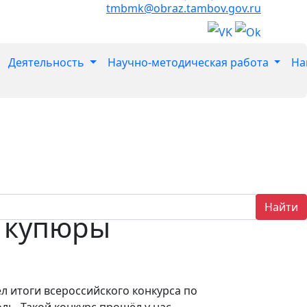
tmbmk@obraz.tambov.gov.ru
Деятельность
Научно-методическая работа
На
Найти
е купюры
л итоги всероссийского конкурса по
ль. Такой конкурс прошёл у нас