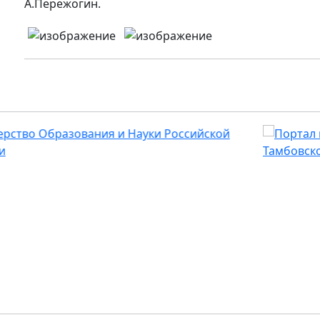
А.Пережогин.