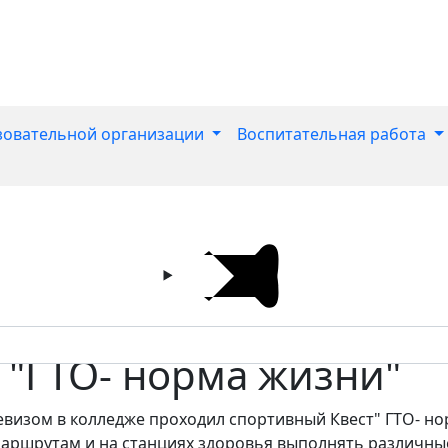
зовательной организации
Воспитательная работа
 "ГТО- норма жизни"
девизом в колледже проходил спортивный Квест" ГТО- но
маршрутам и на станциях здоровья выполнять различные