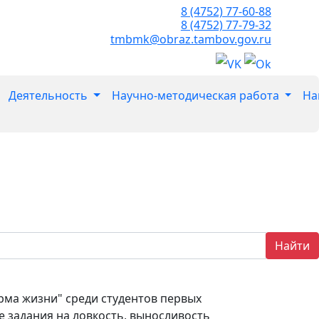
8 (4752) 77-60-88
8 (4752) 77-79-32
tmbmk@obraz.tambov.gov.ru
Деятельность
Научно-методическая работа
На
Найти
рма жизни" среди студентов первых
 задания на ловкость, выносливость