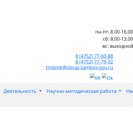
пн-пт: 8.00-16.00
сб: 8.00-13.00
вс: выходной
8 (4752) 77-60-88
8 (4752) 77-79-32
tmbmk@obraz.tambov.gov.ru
Деятельность
Научно-методическая работа
На