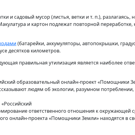
и и садовый мусор (листья, ветки и т. п.), разлагаясь, 
 Макулатура и картон подлежат повторной переработке,
ходами
(батарейки, аккумуляторы, автопокрышки, градусн
иусе десятков километров.
едующая правильная утилизация является наиболее отв
сийский образовательный онлайн-проект «Помощники Зе
ссказывают людям об экологии, разумном потреблении, 
 «Российский
рмирование ответственного отношения к окружающей с
го онлайн-проекта «Помощники Земли» находятся в с