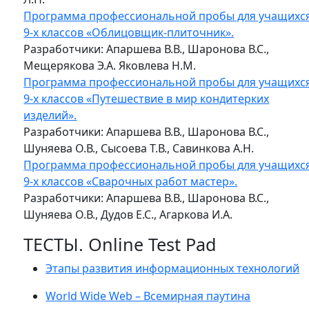
Программа профессиональной пробы для учащихс
9-х классов «Облицовщик-плиточник».
Разработчики: Апаршева В.В., Шаронова В.С.,
Мещерякова Э.А. Яковлева Н.М.
Программа профессиональной пробы для учащихс
9-х классов «Путешествие в мир кондитерких
изделий».
Разработчики: Апаршева В.В., Шаронова В.С.,
Шуняева О.В., Сысоева Т.В., Савинкова А.Н.
Программа профессиональной пробы для учащихс
9-х классов «Сварочных работ мастер».
Разработчики: Апаршева В.В., Шаронова В.С.,
Шуняева О.В., Дудов Е.С., Агаркова И.А.
ТЕСТЫ. Online Test Pad
Этапы развития информационных технологий
World Wide Web – Всемирная паутина