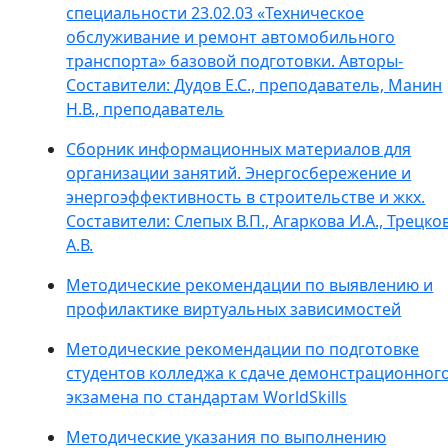
специальности 23.02.03 «Техническое
обслуживание и ремонт автомобильного
транспорта» базовой подготовки. Авторы-
Составители: Дудов Е.С., преподаватель, Манин
Н.В., преподаватель
Сборник информационных материалов для
организации занятий. Энергосбережение и
энергоэффективность в строительстве и жкх.
Составители: Слепых В.П., Агаркова И.А., Трецко
А.В.
Методические рекомендации по выявлению и
профилактике виртуальных зависимостей
Методические рекомендации по подготовке
студентов колледжа к сдаче демонстрационног
экзамена по стандартам WorldSkills
Методические указания по выполнению