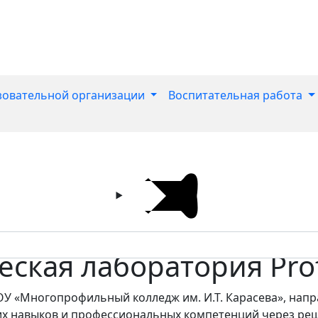
зовательной организации
Воспитательная работа
еская лаборатория Pro
У «Многопрофильный колледж им. И.Т. Карасева», нап
их навыков и профессиональных компетенций через реш