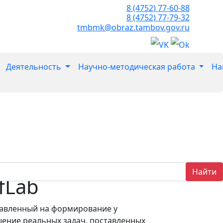
8 (4752) 77-60-88
8 (4752) 77-79-32
tmbmk@obraz.tambov.gov.ru
Деятельность
Научно-методическая работа
На
Найти
fLab
равленный на формирование у
ение реальных задач, поставленных