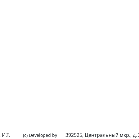
И.Т.
392525, Центральный мкр., д. 
(c) Developed by